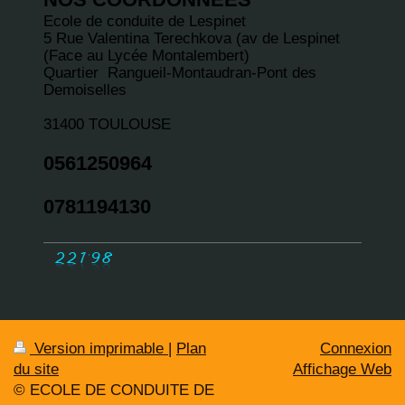
Ecole de conduite de Lespinet
5 Rue Valentina Terechkova (av de Lespinet
(Face au Lycée Montalembert)
Quartier Rangueil-Montaudran-Pont des
Demoiselles
31400 TOULOUSE
0561250964
0781194130
Version imprimable
|
Plan
Connexion
du site
Affichage Web
© ECOLE DE CONDUITE DE